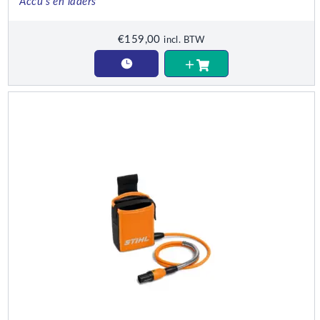
Accu's en laders
€
159,00
incl. BTW