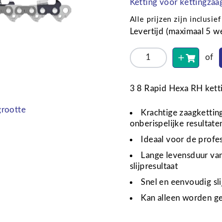
Ketting voor kettingzaa
Alle prijzen zijn inclusi
Levertijd (maximaal 5 
of
3 8 Rapid Hexa RH ketti
grootte
Krachtige zaagketti
onberispelijke resultate
Ideaal voor de profe
Lange levensduur van
slijpresultaat
Snel en eenvoudig sl
Kan alleen worden g