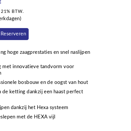
g
ef 21% BTW.
werkdagen)
Reserveren
ng hoge zaagprestaties en snel naslijpen
ng met innovatieve tandvorm voor
n
ssionele bosbouw en de oogst van hout
 de ketting dankzij een haast perfect
ijpen dankzij het Hexa systeem
eslepen met de HEXA vijl