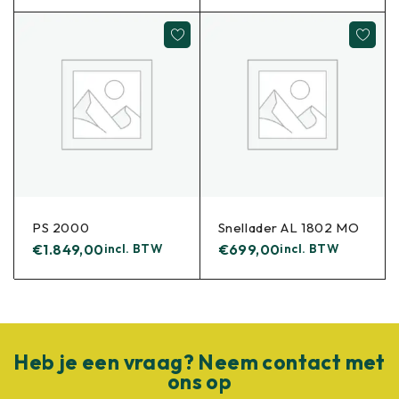
PS 2000
Snellader AL 1802 MO
€
1.849,00
incl. BTW
€
699,00
incl. BTW
Heb je een vraag? Neem contact met
ons op