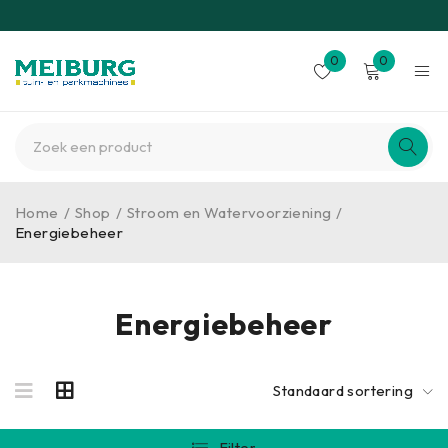
0
0
Home
/
Shop
/
Stroom en Watervoorziening
/
Energiebeheer
Energiebeheer
Standaard sortering
Filter