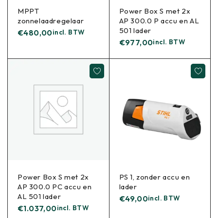
MPPT
Power Box S met 2x
zonnelaadregelaar
AP 300.0 P accu en AL
501 lader
€
480,00
incl. BTW
€
977,00
incl. BTW
Power Box S met 2x
PS 1, zonder accu en
AP 300.0 PC accu en
lader
AL 501 lader
€
49,00
incl. BTW
€
1.037,00
incl. BTW