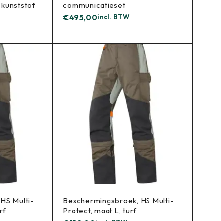
kunststof
communicatieset
€
495,00
incl. BTW
HS Multi-
Beschermingsbroek, HS Multi-
rf
Protect, maat L, turf