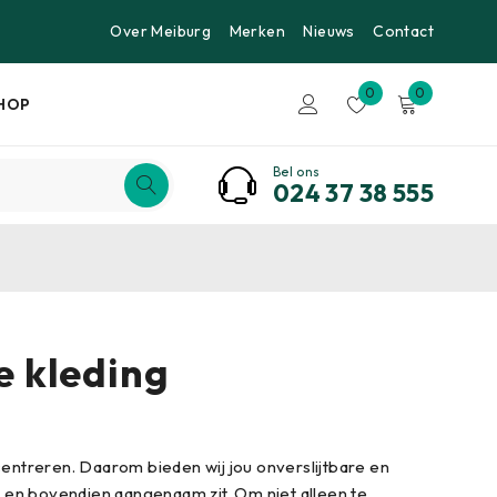
Over Meiburg
Merken
Nieuws
Contact
0
0
HOP
Bel ons
024 37 38 555
e kleding
ncentreren. Daarom bieden wij jou onverslijtbare en
 en bovendien aangenaam zit. Om niet alleen te