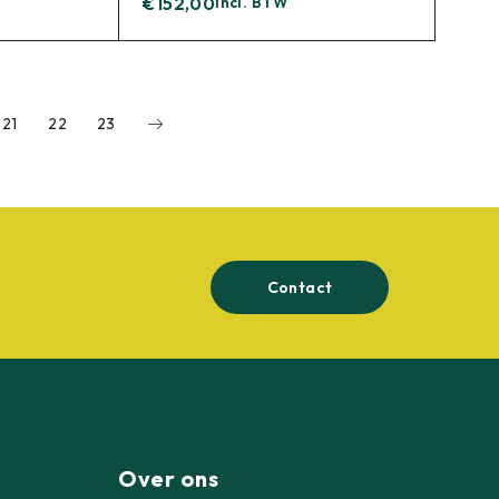
€
152,00
incl. BTW
21
22
23
Contact
Over ons