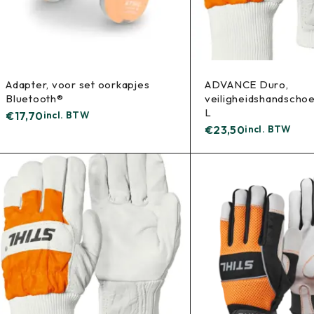
Adapter, voor set oorkapjes
ADVANCE Duro,
Bluetooth®
veiligheidshandscho
L
€
17,70
incl. BTW
€
23,50
incl. BTW