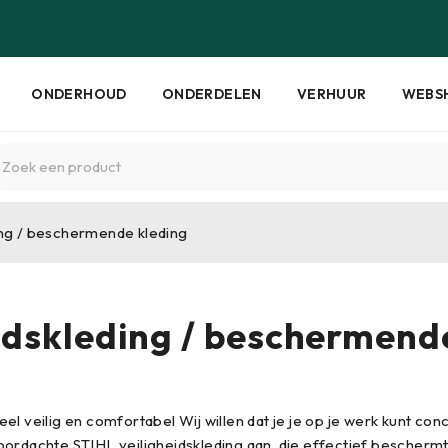
ONDERHOUD
ONDERDELEN
VERHUUR
WEBS
ing / beschermende kleding
idskleding / beschermend
eel veilig en comfortabel Wij willen dat je je op je werk kunt co
oordachte STIHL veiligheidskleding aan, die effectief beschermt