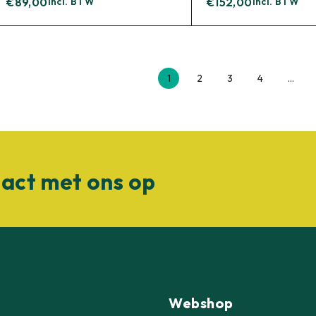
€
89,00
incl. BTW
€
152,00
incl. BTW
1
2
3
4
…
act met ons op
Webshop