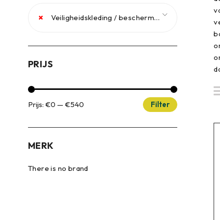
v
×
Veiligheidskleding / beschermende kleding
v
b
o
o
PRIJS
d
Prijs:
€0
—
€540
Filter
MERK
There is no brand