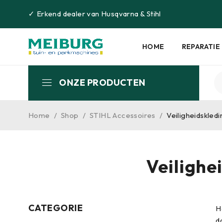
✓
Erkend dealer van
Husqvarna
&
Stihl
HOME
REPARATIE
ONZE PRODUCTEN
Home
/
Shop
/
STIHL Accessoires
/
Veiligheidskled
Veilighe
CATEGORIE
H
d