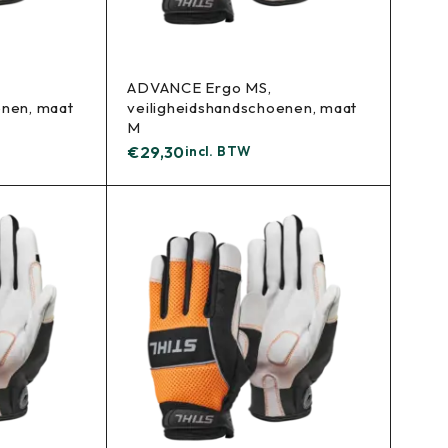
ADVANCE Ergo MS,
enen, maat
veiligheidshandschoenen, maat
M
€
29,30
incl. BTW