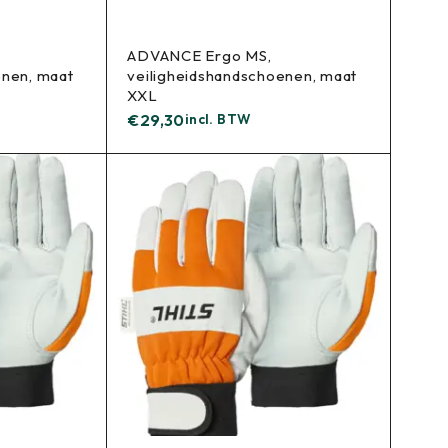
ADVANCE Ergo MS,
enen, maat
veiligheidshandschoenen, maat
XXL
€
29,30
incl. BTW