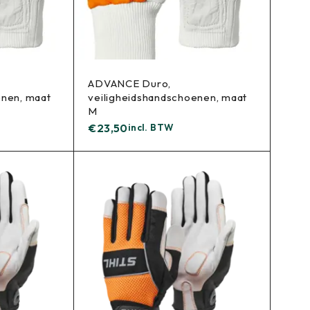
ADVANCE Duro,
enen, maat
veiligheidshandschoenen, maat
M
€
23,50
incl. BTW