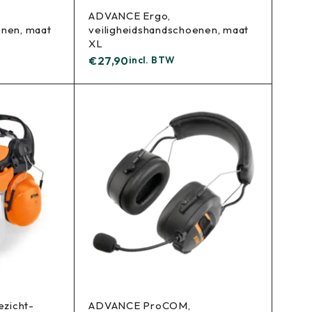
ADVANCE Ergo,
enen, maat
veiligheidshandschoenen, maat
XL
€
27,90
incl. BTW
zicht-
ADVANCE ProCOM,