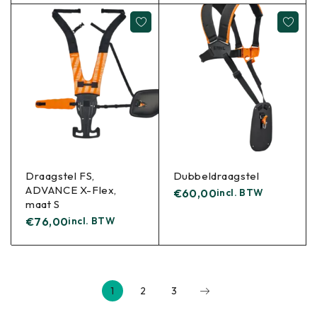
Draagstel FS,
Dubbeldraagstel
ADVANCE X-Flex,
€
60,00
incl. BTW
maat S
€
76,00
incl. BTW
1
2
3