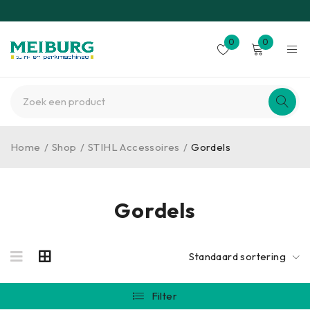
0
0
Home
/
Shop
/
STIHL Accessoires
/
Gordels
Gordels
Standaard sortering
Filter