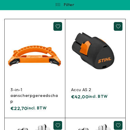
Filter
3-in-1
Accu AS 2
aanscherpgereedscha
€
42,00
incl. BTW
p
€
22,70
incl. BTW