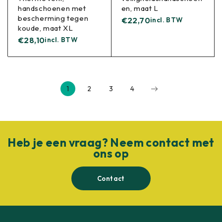
handschoenen met
en, maat L
bescherming tegen
€
22,70
incl. BTW
koude, maat XL
€
28,10
incl. BTW
1
2
3
4
Heb je een vraag? Neem contact met
ons op
Contact