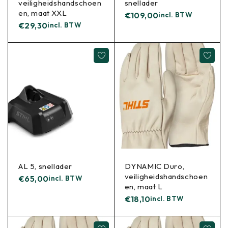
veiligheidshandschoen
snellader
en, maat XXL
€
109,00
incl. BTW
€
29,30
incl. BTW
AL 5, snellader
DYNAMIC Duro,
veiligheidshandschoen
€
65,00
incl. BTW
en, maat L
€
18,10
incl. BTW