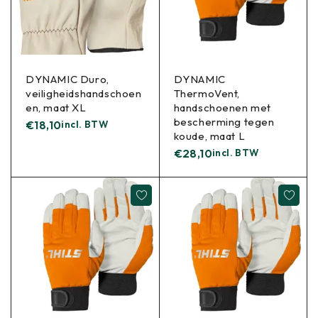
DYNAMIC Duro,
DYNAMIC
veiligheidshandschoen
ThermoVent,
en, maat XL
handschoenen met
bescherming tegen
€
18,10
incl. BTW
koude, maat L
€
28,10
incl. BTW