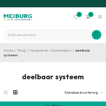
0
0
Home
/
Shop
/
Husqvarna
/
bosmaaiers
/
deelbaar
systeem
deelbaar systeem
Standaard sortering
Filter