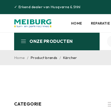
✓
Erkend dealer van
Husqvarna
&
Stihl
HOME
REPARATIE
ONZE PRODUCTEN
Home
/
Product brands
/
Kärcher
CATEGORIE