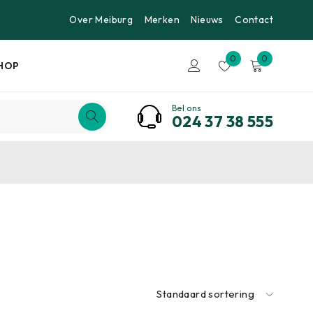
Over Meiburg
Merken
Nieuws
Contact
0
0
HOP
Bel ons
024 37 38 555
Standaard sortering