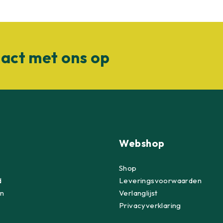
act met ons op
Webshop
Shop
d
Leveringsvoorwaarden
n
Verlanglijst
Privacyverklaring