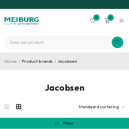
0
0
Home
/
Product brands
/
Jacobsen
Jacobsen
Standaard sortering
Filter