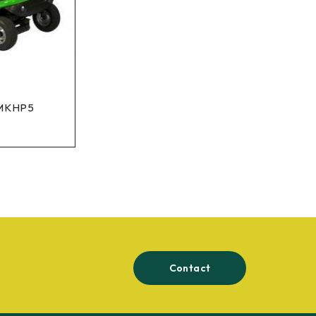
 MKHP5
Contact