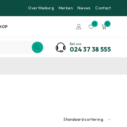
Over Meiburg
Merken
Nieuws
Contact
0
0
HOP
Bel ons
024 37 38 555
Standaard sortering