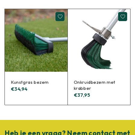
Kunstgras bezem
Onkruidbezem met
krabber
€
34,94
€
37,95
Heb je een vraag? Neem contact met