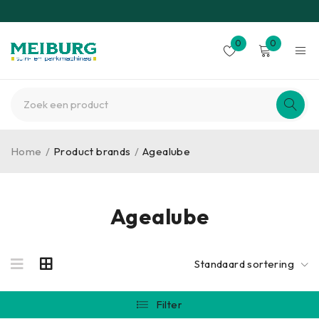
0
0
Home
/
Product brands
/
Agealube
Agealube
Standaard sortering
Filter