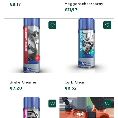
Heggenschaarspray
€
8,17
€
11,97
Brake Cleaner
Carb Clean
€
7,20
€
8,52