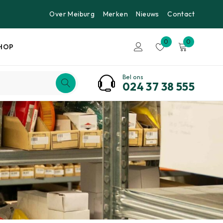
Over Meiburg
Merken
Nieuws
Contact
0
0
HOP
Bel ons
024 37 38 555