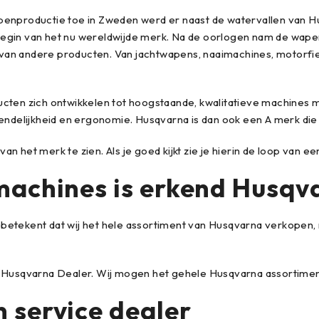
penproductie toe in Zweden werd er naast de watervallen van Hus
begin van het nu wereldwijde merk. Na de oorlogen nam de wape
van andere producten. Van jachtwapens, naaimachines, motorfie
ucten zich ontwikkelen tot hoogstaande, kwalitatieve machines m
iendelijkheid en ergonomie. Husqvarna is dan ook een A merk die
n het merk te zien. Als je goed kijkt zie je hierin de loop van e
machines is erkend Husqv
t betekent dat wij het hele assortiment van Husqvarna verkopen
ële Husqvarna Dealer. Wij mogen het gehele Husqvarna assortim
 service dealer