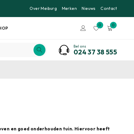
Over Meiburg
Merken
Nieuws
Contact
0
0
HOP
Bel ons
024 37 38 555
geven en goed onderhouden tuin. Hiervoor heeft