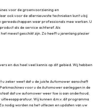
hines voor de groenvoorziening en
ar ook voor de allernieuwste technieken kunt u bij
ccu gereedschappen waar professionals mee werken. U
oduct als de service achteraf. Als
het meest geschikt zijn. Zo heeft u jarenlang plezier
rs en dus heel veel kennis op dit gebied. Wij hebben
t u zeker weet dat u de juiste Automower aanschaft
n en Parkmachines voor u de Automower aanleggen in de
n staat dat uw automower weer toe is aan onderhoud.
itleesapparatuur. Wij kunnen d.m.v. dit programma
 Zo nodig worden na het uitlezen en updaten van uw