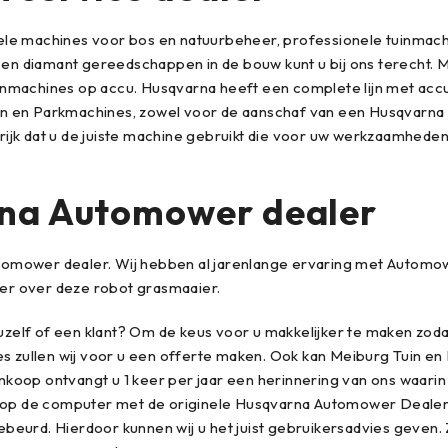
nele machines voor bos en natuurbeheer, professionele tuinmac
n diamant gereedschappen in de bouw kunt u bij ons terecht. Ma
uinmachines op accu. Husqvarna heeft een complete lijn met a
n en Parkmachines, zowel voor de aanschaf van een Husqvarna pr
rijk dat u de juiste machine gebruikt die voor uw werkzaamheden 
rna Automower dealer
omower dealer. Wij hebben al jarenlange ervaring met Automowe
er over deze robot grasmaaier.
zelf of een klant? Om de keus voor u makkelijker te maken zoda
 advies zullen wij voor u een offerte maken. Ook kan Meiburg Tui
koop ontvangt u 1 keer per jaar een herinnering van ons waari
op de computer met de originele Husqvarna Automower Dealer u
beurd. Hierdoor kunnen wij u het juist gebruikersadvies geven.