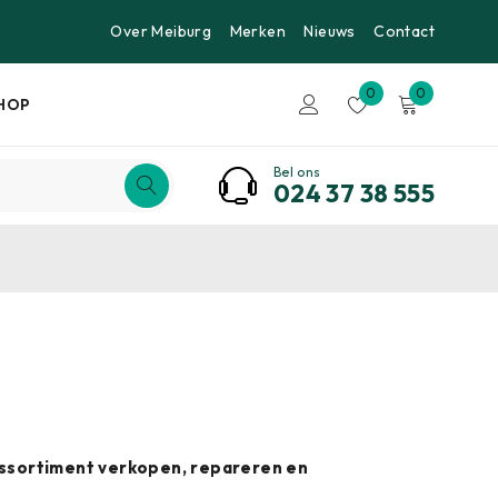
Over Meiburg
Merken
Nieuws
Contact
0
0
HOP
Bel ons
024 37 38 555
 assortiment verkopen, repareren en