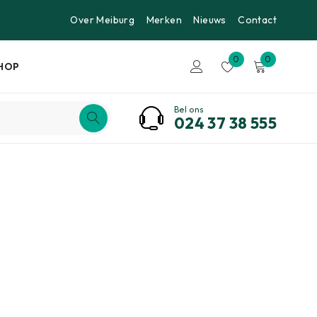
Over Meiburg
Merken
Nieuws
Contact
0
0
HOP
Bel ons
024 37 38 555