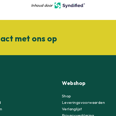
Inhoud door
act met ons op
Webshop
Shop
d
Leveringsvoorwaarden
n
Verlanglijst
Privacyverklaring