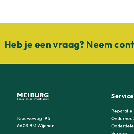
Heb je een vraag? Neem cont
Service
Reparatie
Nieuweweg 195
Onderhou
6603 BM Wijchen
Onderdele
Verhuur